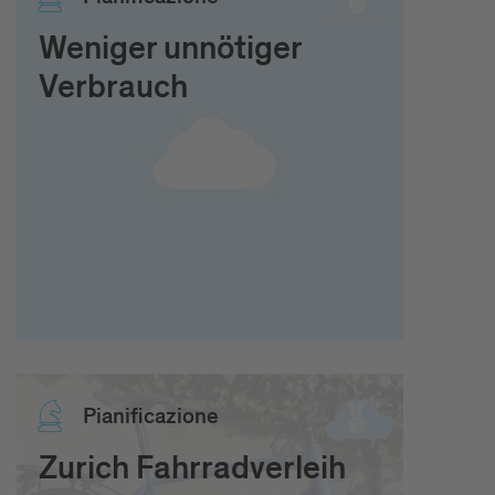
Weniger unnötiger
Verbrauch
Pia­ni­fi­ca­zio­ne
Zurich Fahrradverleih