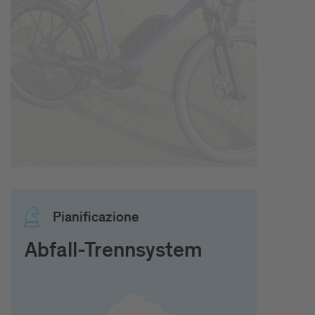
Pia­ni­fi­ca­zio­ne
Abfall-Trennsystem