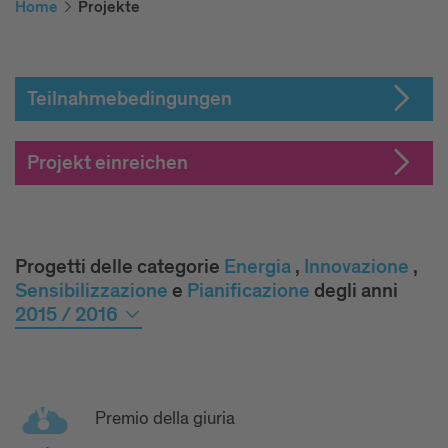
Home
Projekte
Teilnahmebedingungen
Projekt einreichen
Progetti delle categorie
Ener­gia
,
Inno­va­zione
,
Sensibilizzazione
e
Pia­ni­fi­ca­zio­ne
degli anni
2015 / 2016
Premio della giuria