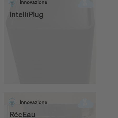
Inno­va­zione
IntelliPlug
Inno­va­zione
RécEau