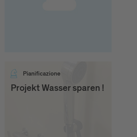
Pia­ni­fi­ca­zio­ne
Projekt Wasser sparen !