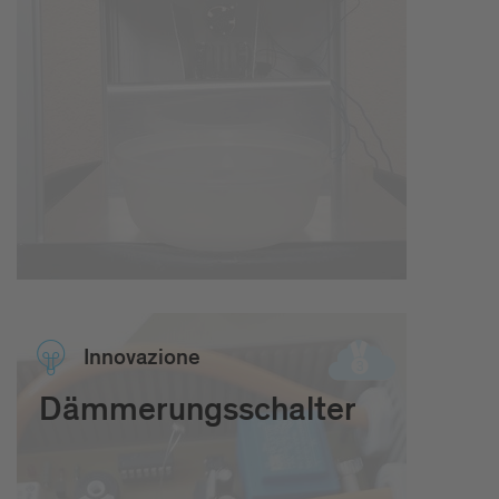
Inno­va­zione
Dämmerungsschalter