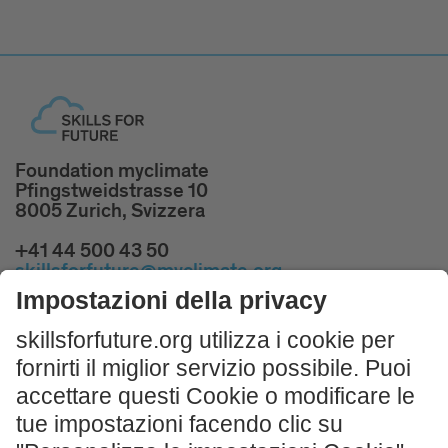
Foundation myclimate
Pfingstweidstrasse 10
8005 Zurich, Svizzera
+41 44 500 43 50
skillsforfuture@myclimate.org
Prenota corsi introduttivi gratuiti!
All'inizio della gara la vostra classe riceverà un
workshop introduttivo gratuito.
ISCRIVITI ORA