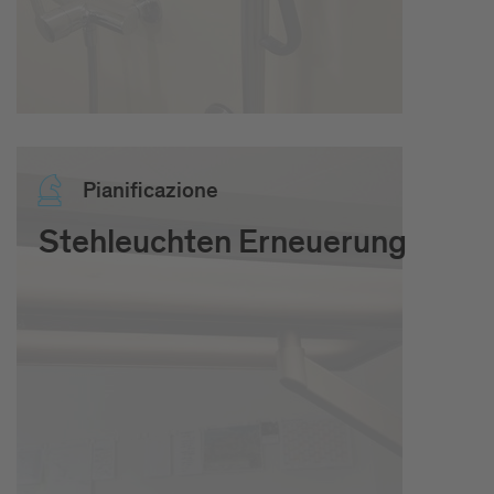
Pia­ni­fi­ca­zio­ne
Stehleuchten Erneuerung