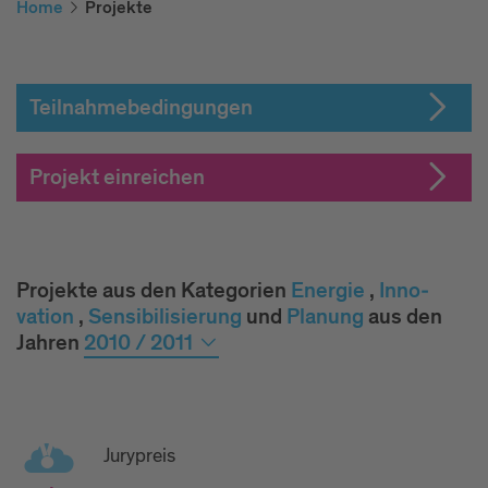
Home
Projekte
Teilnahmebedingungen
Projekt einreichen
Projekte aus den Kategorien
Ener­gie
,
Inno­
vation
,
Sen­si­bi­li­sie­rung
und
Pla­nung
aus den
Jahren
2010 / 2011
Jurypreis