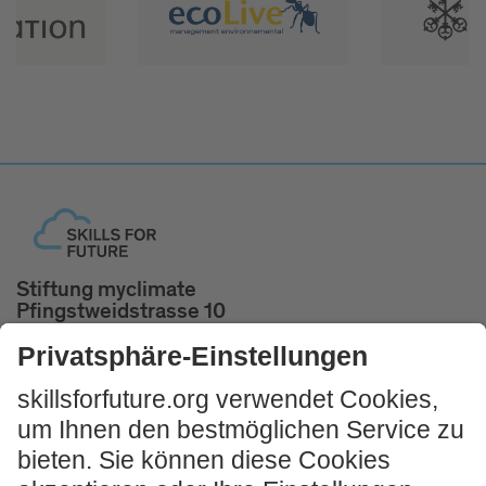
Stiftung myclimate
Pfingstweidstrasse 10
8005 Zürich, Schweiz
Tel. +41 44 500 43 50
skillsforfuture@myclimate.org
Kostenlosen
Impulsworkshop buchen!