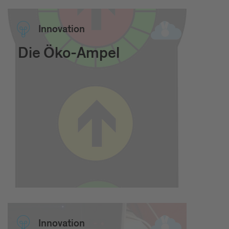
Inno­vation
Die Öko-Ampel
Inno­vation