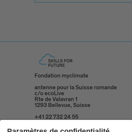
Fondation myclimate
antenne pour la Suisse romande
c/o ecoLive
Rte de Valavran 1
1293 Bellevue, Suisse
+41 22 732 24 55
skillsforfuture@ecolive.ch