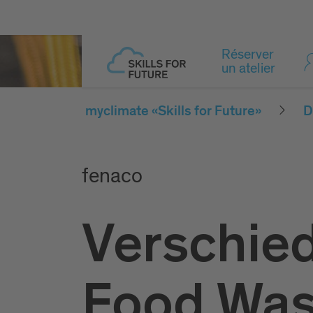
Réserver
un atelier
myclimate «Skills for Future»
D
fenaco
Verschie
Food Was