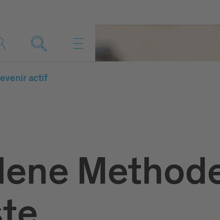
evenir actif
dene Method
te