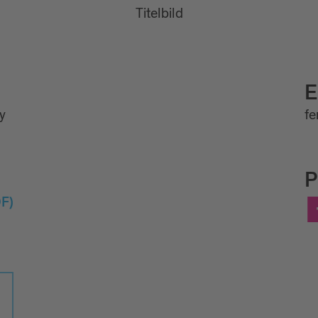
Titelbild
Bild
E
y
f
P
F)