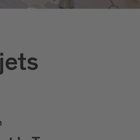
jets
n