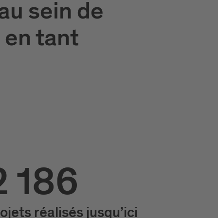
au sein de
 en tant
2 186
ojets réalisés jusqu’ici