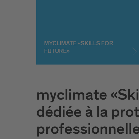
MYCLIMATE «SKILLS FOR
FUTURE»
myclimate «Skil
dédiée à la pro
professionnelle