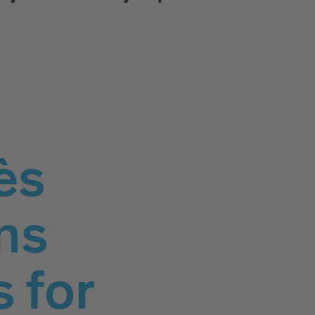
ès
ns
 for