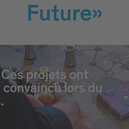
Future»
Ces projets ont
 convaincu lors du
.