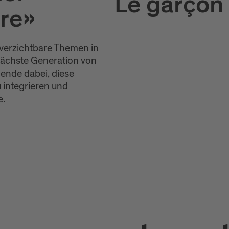
Le garçon 
ure»
nverzichtbare Themen in
nächste Generation von
nende dabei, diese
u integrieren und
e.