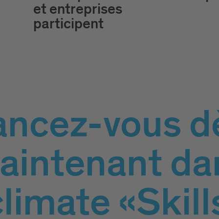
et entreprises
participent
ancez-vous d
aintenant da
limate «Skills