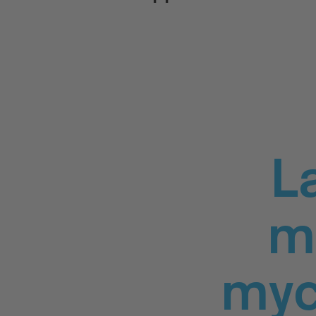
L
m
myc