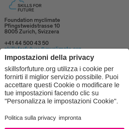
Foundation myclimate
Pfingstweidstrasse 10
8005 Zurich, Svizzera
+41 44 500 43 50
skillsforfuture@myclimate.org
Prenota corsi introduttivi gratuiti!
All'inizio della gara la vostra classe riceverà un
workshop introduttivo gratuito.
ISCRIVITI ORA