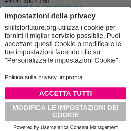
+41 44 500 43 50
skillsforfuture@myclimate.org
Prenota corsi introduttivi gratuiti!
All'inizio della gara la vostra classe riceverà un
workshop introduttivo gratuito.
ISCRIVITI ORA
Impressum und Nutzungshinweis
AGB
Datenschutz
Sitemap