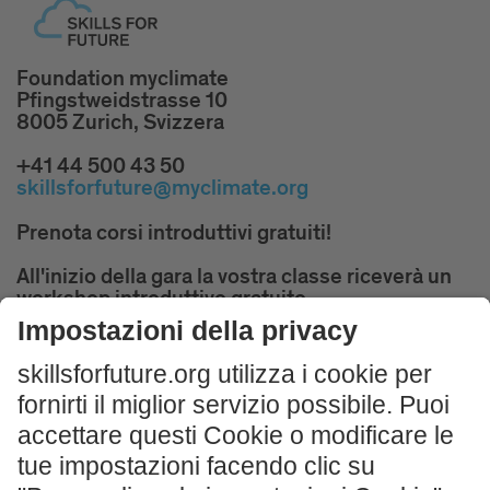
Foundation myclimate
Pfingstweidstrasse 10
8005 Zurich, Svizzera
+41 44 500 43 50
skillsforfuture@myclimate.org
Prenota corsi introduttivi gratuiti!
All'inizio della gara la vostra classe riceverà un
workshop introduttivo gratuito.
ISCRIVITI ORA