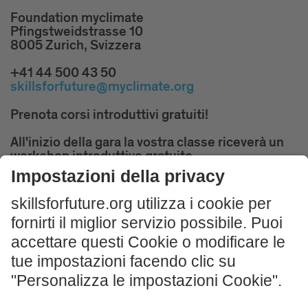
Foundation myclimate
Pfingstweidstrasse 10
8005 Zurich, Svizzera
+41 44 500 43 50
skillsforfuture@myclimate.org
Prenota corsi introduttivi gratuiti!
All'inizio della gara la vostra classe riceverà un
workshop introduttivo gratuito.
ISCRIVITI ORA
Impressum und Nutzungshinweis