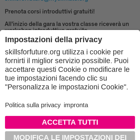
Prenota corsi introduttivi gratuiti!
All'inizio della gara la vostra classe riceverà un
workshop introduttivo gratuito.
ISCRIVITI ORA
Impressum und Nutzungshinweis
AGB
Datenschutz
Sitemap