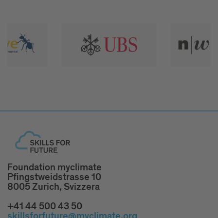
Foundation myclimate
Pfingstweidstrasse 10
8005 Zurich, Svizzera
+41 44 500 43 50
skillsforfuture@myclimate.org