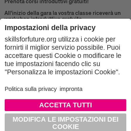
Prenota corsi introduttivi gratuiti!
All'inizio della gara la vostra classe riceverà un
workshop introduttivo gratuito.
ISCRIVITI ORA
Impressum und Nutzungshinweis
AGB
Datenschutz
Sitemap