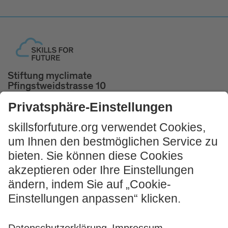
Stiftung myclimate
Pfingstweidstrasse 10
8005 Zürich, Schweiz
Tel. +41 44 500 43 50
skillsforfuture@myclimate.org
Kostenlosen
Impulsworkshop buchen!
JETZT MITMACHEN