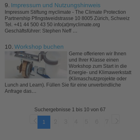
9.
Impressum und Nutzungshinweis
Impressum Stiftung myclimate - The Climate Protection
Partnership Pfingstweidstrasse 10 8005 Zürich, Schweiz
Tel. +41 44 500 43 50 info(at)myclimate.org
Geschäftsführer: Stephen Neff …
10.
Workshop buchen
Gerne offerieren wir Ihnen
und Ihrer Klasse einen
Workshop zum Start in die
Energie- und Klimawerkstatt
(Klimaschutzprojekte oder
Lunch and Learn). Füllen Sie für eine unverbindliche
Anfrage das…
Suchergebnisse 1 bis 10 von 67
2
3
4
5
6
7
1
<
>