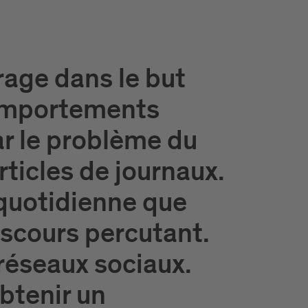
rage dans le but
comportements
ar le problème du
ticles de journaux.
 quotidienne que
iscours percutant.
 réseaux sociaux.
btenir un