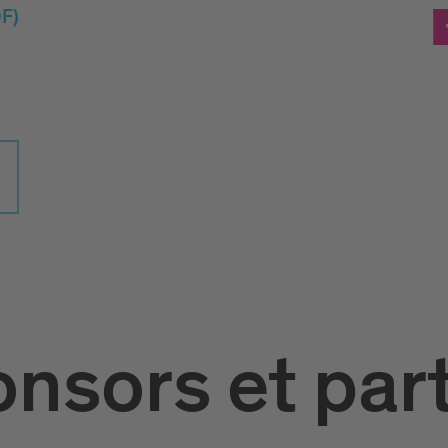
F)
nsors et par