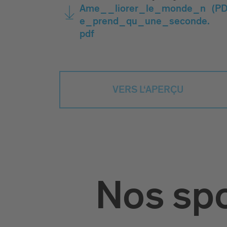
Ame__liorer_le_monde_n
(PD
e_prend_qu_une_seconde.
pdf
VERS L‘APERÇU
Nos spo