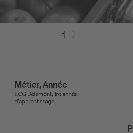
1
2
Métier, Année
ECG Delémont, 1re année
d’apprentissage
P