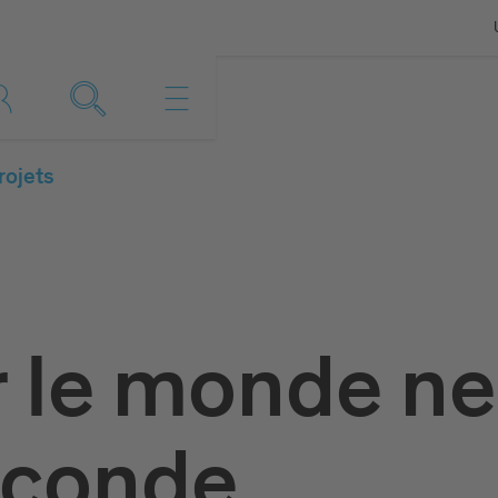
rojets
r le monde ne
econde.