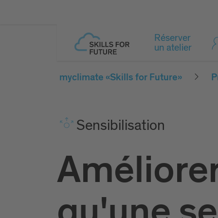
Réserver
un atelier
myclimate «Skills for Future»
P
Sensibilisation
Améliore
qu'une s