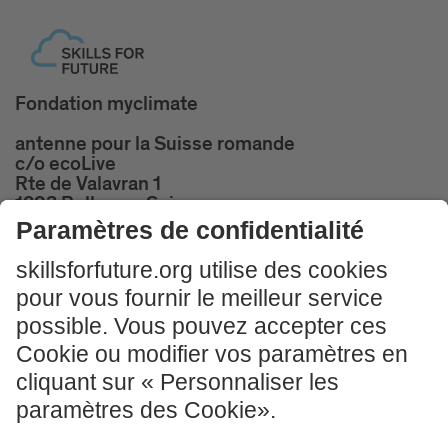
Fondation myclimate
antenne pour la Suisse romande
c/o ecoLive
Rte de Valavran 1
1293 Bellevue, Suisse
+41 22 732 24 55
skillsforfuture@ecolive.ch
Réservez des cours d'introduction gratuits!
PARTICIPER MAINTENANT