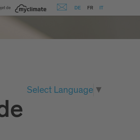
DE
FR
IT
jet de
Select Language
▼
de