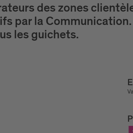
rateurs des zones clientèl
fs par la Communication.
ous les guichets.
E
Va
P