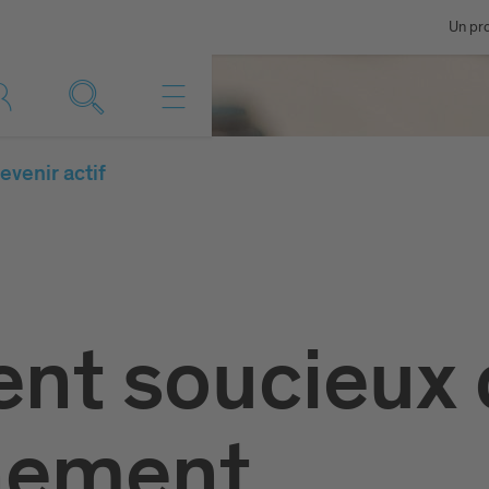
Un pro
evenir actif
nt soucieux 
nnement