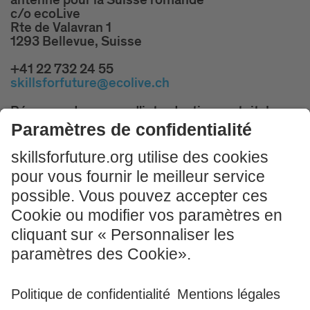
antenne pour la Suisse romande
c/o ecoLive
Rte de Valavran 1
1293 Bellevue, Suisse
+41 22 732 24 55
skillsforfuture@ecolive.ch
Réservez des cours d'introduction gratuits!
PARTICIPER MAINTENANT
Mentions légales & Conditions d'utilisation
CGV
Politique de confidentialité
Sitemap