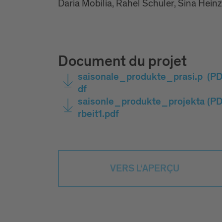
Daria Mobilia, Rahel Schuler, Sina Hein
Document du projet
saisonale_produkte_prasi.p
(PD
df
saisonle_produkte_projekta
(PD
rbeit1.pdf
VERS L‘APERÇU