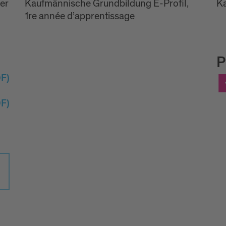
zer
Kaufmännische Grundbildung E-Profil,
K
1re année d’apprentissage
P
F)
F)