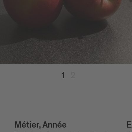
1
2
Métier, Année
E