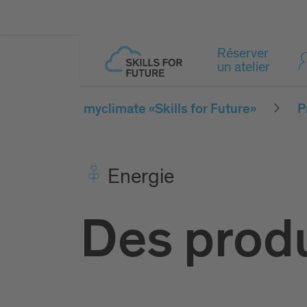
Réserver
un atelier
myclimate «Skills for Future»
P
Ener­gie
Des produ