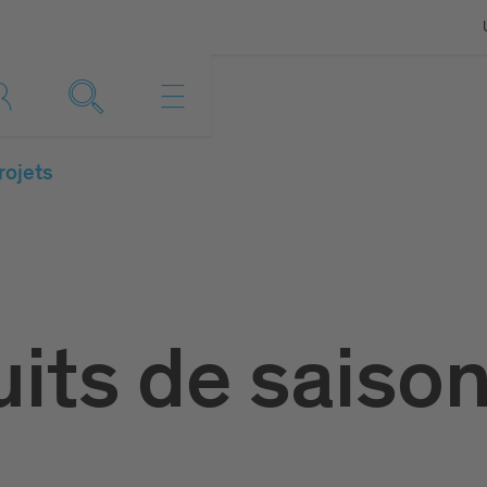
rojets
its de saiso