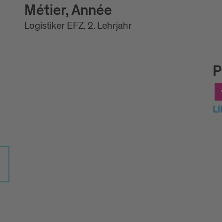
Métier, Année
Logistiker EFZ, 2. Lehrjahr
P
L