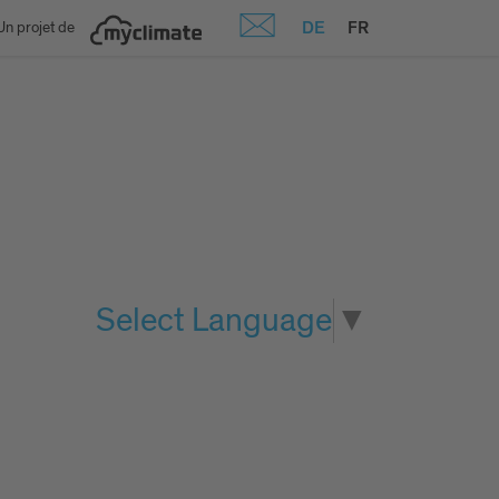
DE
FR
Un projet de
Select Language
▼