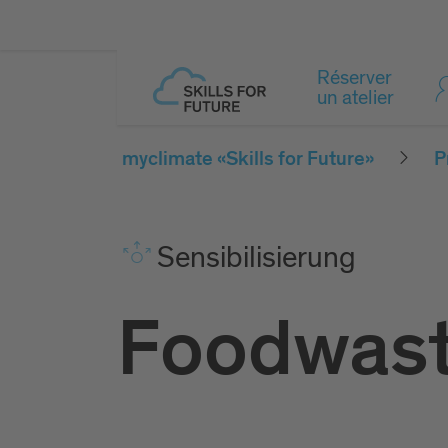
Réserver
un atelier
myclimate «Skills for Future»
P
Sen­si­bi­li­sie­rung
Foodwast