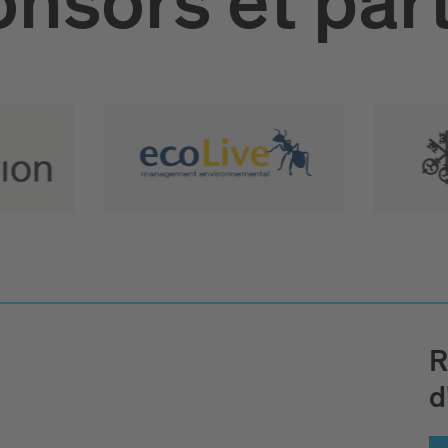
nsors et par
R
d