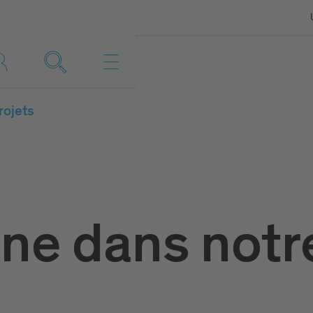
rojets
nne dans not