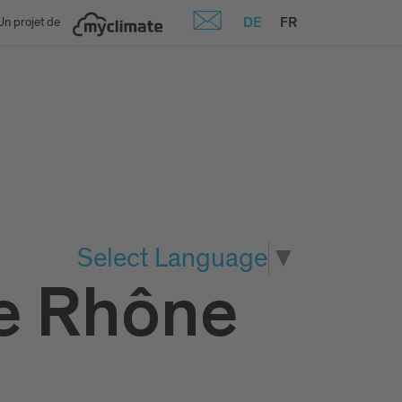
DE
FR
Un projet de
Select Language
▼
re Rhône