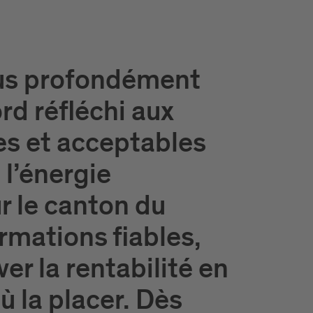
plus profondément
rd réfléchi aux
es et acceptables
 l’énergie
r le canton du
ormations fiables,
er la rentabilité en
où la placer. Dès