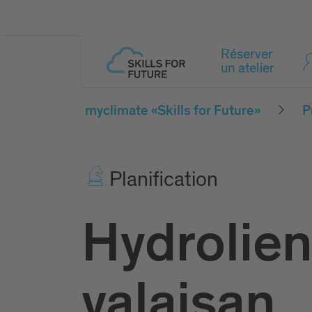
Réserver
un atelier
myclimate «Skills for Future»
P
Pla­ni­fi­ca­tion
Hydrolie
valaisan