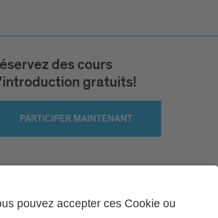
éservez des cours
'introduction gratuits!
PARTICIPER MAINTENANT
litique de confidentialité
Sitemap