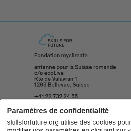
Fondation myclimate
antenne pour la Suisse romande
c/o ecoLive
Rte de Valavran 1
1293 Bellevue, Suisse
+41 22 732 24 55
skillsforfuture@ecolive.ch
Mentio