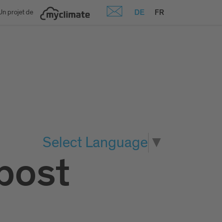
DE
FR
Un projet de
Select Language
▼
post