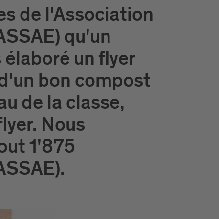
es de l'Association
 (ASSAE) qu'un
élaboré un flyer
s d'un bon compost
u de la classe,
lyer. Nous
out 1'875
'ASSAE).