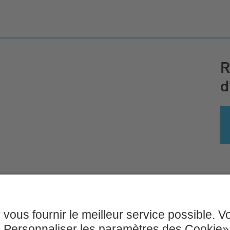
R
d
ns légales & Conditions d'utilisation
CGV
Po