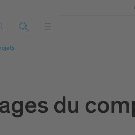
rojets
tages du com