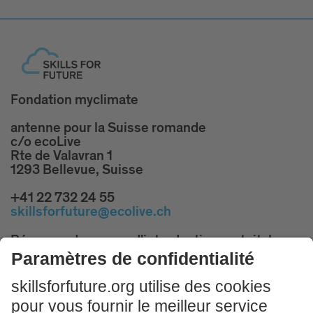
Fondation myclimate
antenne pour la Suisse romande
c/o ecoLive
Rte de Valavran 1
1293 Bellevue, Suisse
+41 22 732 24 55
skillsforfuture@ecolive.ch
Réservez des cours d'introduction gratuits!
PARTICIPER MAINTENANT