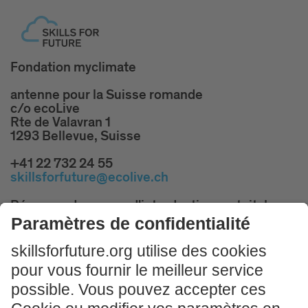
Fondation myclimate
antenne pour la Suisse romande
c/o ecoLive
Rte de Valavran 1
1293 Bellevue, Suisse
+41 22 732 24 55
skillsforfuture@ecolive.ch
Réservez des cours d'introduction gratuits!
PARTICIPER MAINTENANT