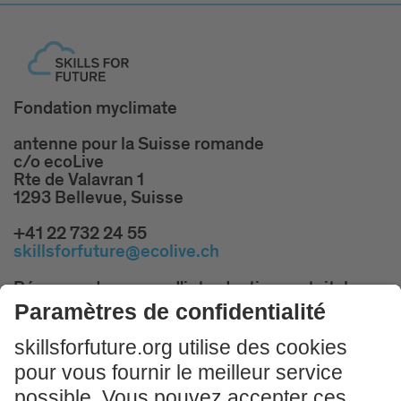
Fondation myclimate
antenne pour la Suisse romande
c/o ecoLive
Rte de Valavran 1
1293 Bellevue, Suisse
+41 22 732 24 55
skillsforfuture@ecolive.ch
Réservez des cours d'introduction gratuits!
PARTICIPER MAINTENANT