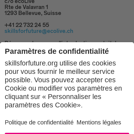
c/o ecoLive
Rte de Valavran 1
1293 Bellevue, Suisse
+41 22 732 24 55
skillsforfuture@ecolive.ch
Réservez des cours d'introduction gratuits!
PARTICIPER MAINTENANT
Mentions légales & Conditions d'utilisation
CGV
Politique de confidentialité
Sitemap