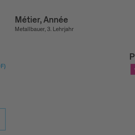
Métier, Année
Metallbauer, 3. Lehrjahr
P
F)