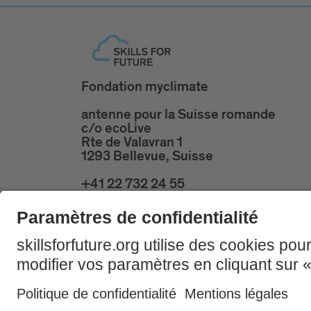
Fondation myclimate
antenne pour la Suisse romande
c/o ecoLive
Rte de Valavran 1
1293 Bellevue, Suisse
+41 22 732 24 55
skillsforfuture@ecolive.ch
Mentio