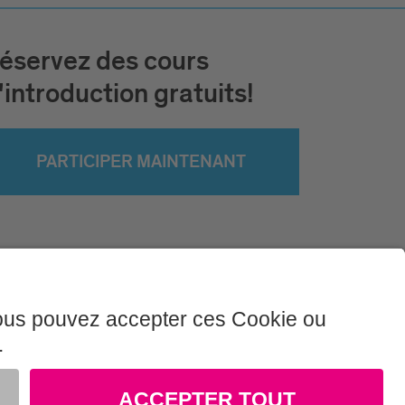
éservez des cours
'introduction gratuits!
PARTICIPER MAINTENANT
litique de confidentialité
Sitemap