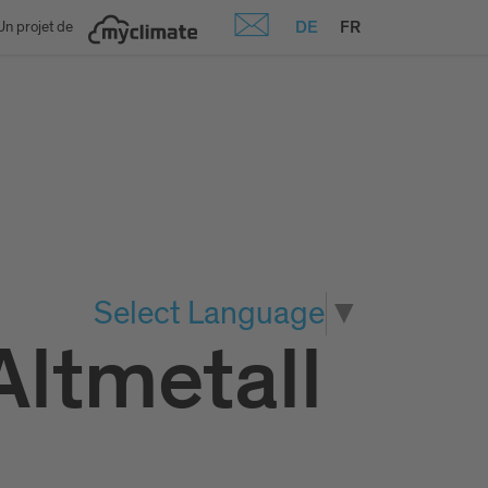
DE
FR
Un projet de
Select Language
▼
Altmetall