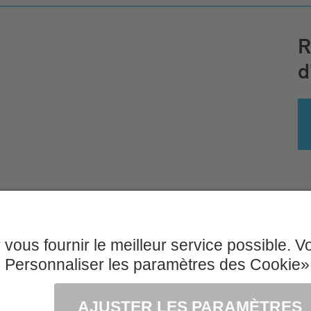
R
d
ns légales & Conditions d'utilisation
CGV
Po