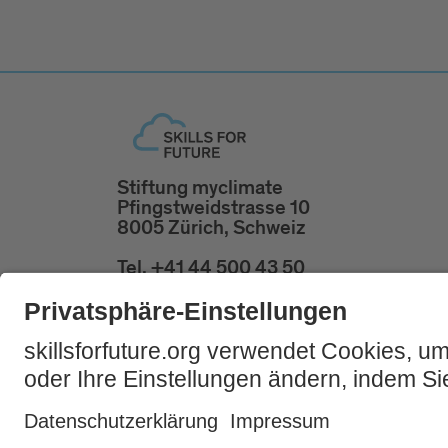
Stiftung myclimate
Pfingstweidstrasse 10
8005 Zürich, Schweiz
Tel. +41 44 500 43 50
skillsforfuture@myclimate.org