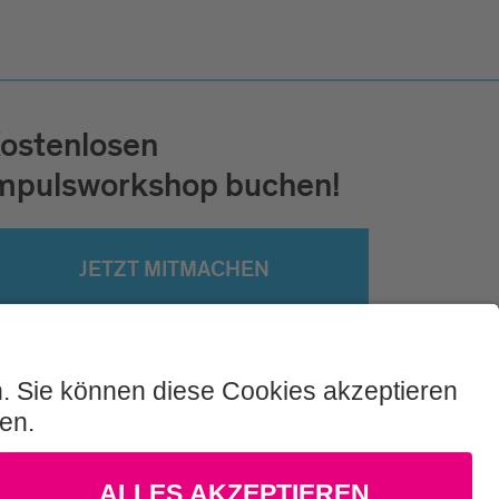
ostenlosen
mpulsworkshop buchen!
JETZT MITMACHEN
AGB
Datenschutz
Sitemap