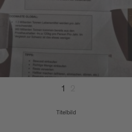
1
2
Titelbild
Bild