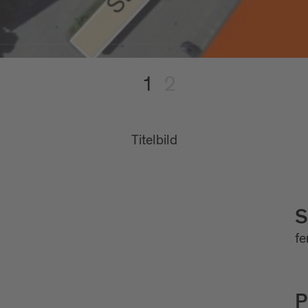
1
2
Titelbild
Bild
S
f
P