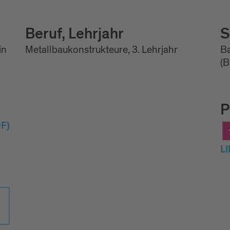
Beruf, Lehrjahr
S
in
Metallbaukonstrukteure, 3. Lehrjahr
Ba
(B
P
F)
L