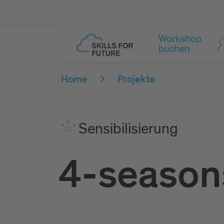
Workshop
buchen
Home
Projekte
Sen­si­bi­li­sie­rung
4-season