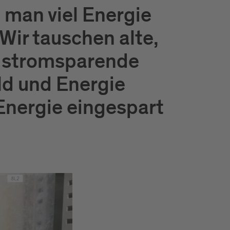
m man viel Energie
Wir tauschen alte,
, stromsparende
eld und Energie
Energie eingespart