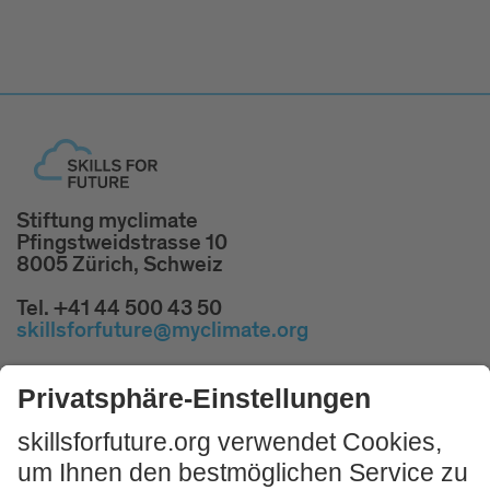
Stiftung myclimate
Pfingstweidstrasse 10
8005 Zürich, Schweiz
Tel. +41 44 500 43 50
skillsforfuture@myclimate.org
Kostenlosen
Impulsworkshop buchen!
JETZT MITMACHEN