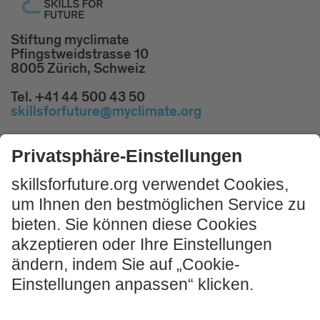
Stiftung myclimate
Pfingstweidstrasse 10
8005 Zürich, Schweiz
Tel. +41 44 500 43 50
skillsforfuture@myclimate.org
Kostenlosen
Impulsworkshop buchen!
JETZT MITMACHEN
Impressum und Nutzungshinweis
AGB