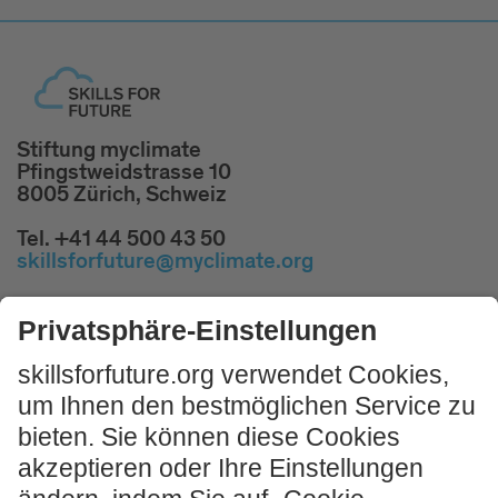
Stiftung myclimate
Pfingstweidstrasse 10
8005 Zürich, Schweiz
Tel. +41 44 500 43 50
skillsforfuture@myclimate.org
Kostenlosen
Impulsworkshop buchen!
JETZT MITMACHEN