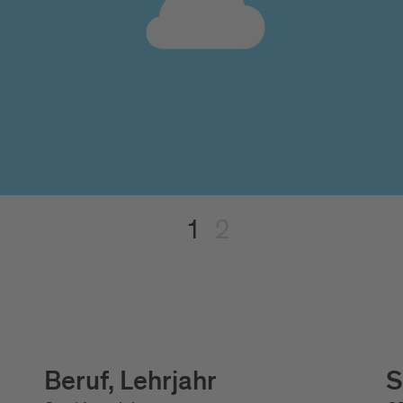
1
2
Beruf, Lehrjahr
S