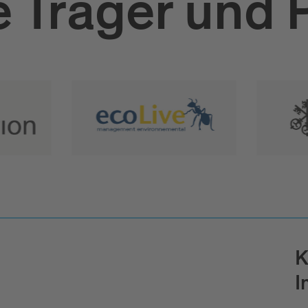
 Träger und 
K
I