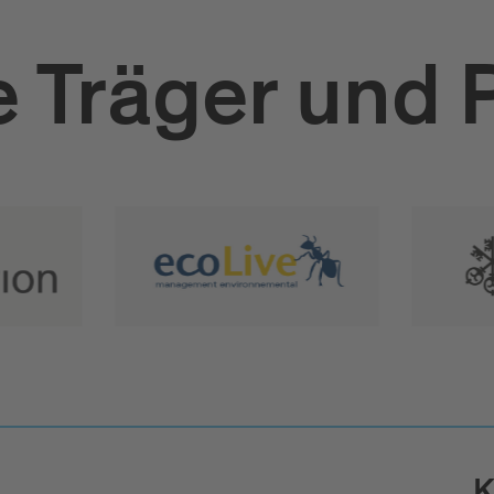
 Träger und 
K