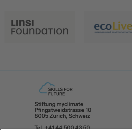
Stiftung myclimate
Pfingstweidstrasse 10
8005 Zürich, Schweiz
Tel. +41 44 500 43 50