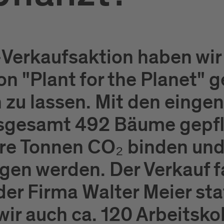
i-Verkaufsaktion haben wi
on "Plant for the Planet" 
n zu lassen. Mit den ein
sgesamt 492 Bäume gepfla
ere Tonnen CO₂ binden un
gen werden. Der Verkauf f
er Firma Walter Meier sta
wir auch ca. 120 Arbeitsk