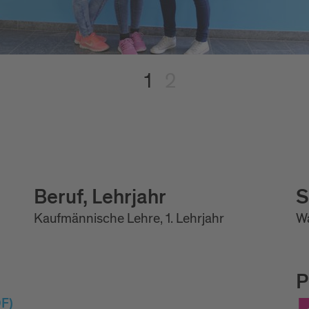
1
2
Beruf, Lehrjahr
S
Kaufmännische Lehre, 1. Lehrjahr
Wa
P
F)