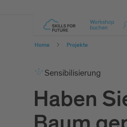
Workshop
buchen
Home
Projekte
Sen­si­bi­li­sie­rung
Haben Si
Baum gep