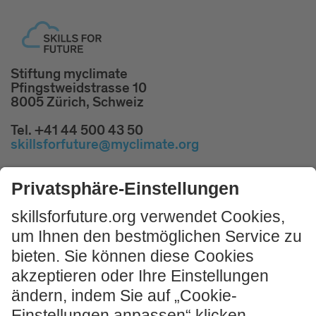
Stiftung myclimate
Pfingstweidstrasse 10
8005 Zürich, Schweiz
Tel. +41 44 500 43 50
skillsforfuture@myclimate.org
Kostenlosen
Impulsworkshop buchen!
JETZT MITMACHEN