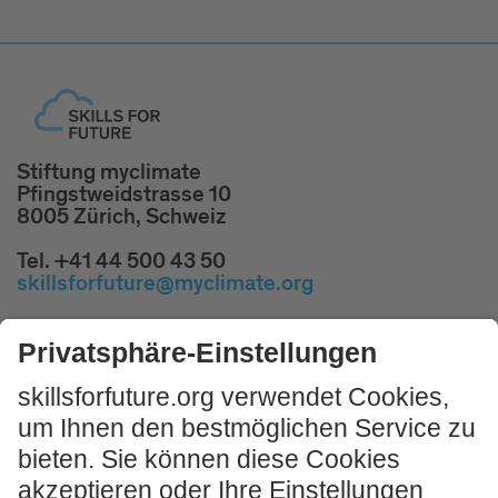
Stiftung myclimate
Pfingstweidstrasse 10
8005 Zürich, Schweiz
Tel. +41 44 500 43 50
skillsforfuture@myclimate.org
Kostenlosen
Impulsworkshop buchen!
JETZT MITMACHEN