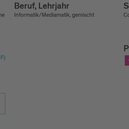
Beruf, Lehrjahr
S
me
Informatik/Mediamatik, gemischt
Co
P
F)