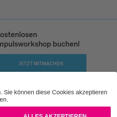
ostenlosen
mpulsworkshop buchen!
JETZT MITMACHEN
AGB
Datenschutz
Sitemap