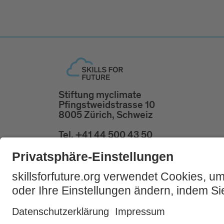
Stiftung myclimate
Pfingstweidstrasse 10
8005 Zürich, Schweiz
Tel. +41 44 500 43 50
skillsforfuture@myclimate.org