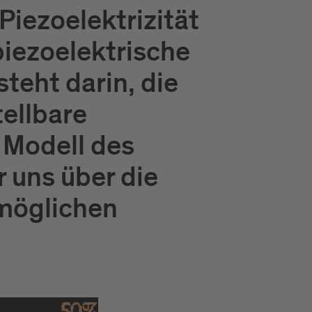
Piezoelektrizität
piezoelektrische
teht darin, die
tellbare
 Modell des
 uns über die
 möglichen