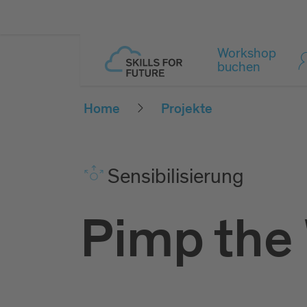
Workshop
buchen
Home
Projekte
Sen­si­bi­li­sie­rung
Pimp the