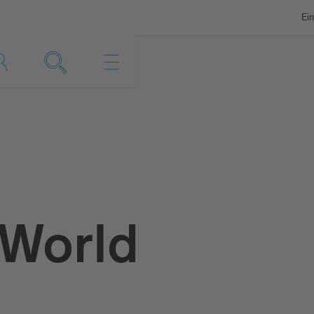
Ein
 World