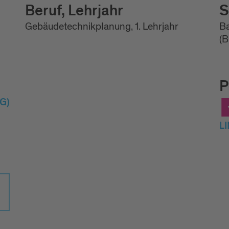
Beruf, Lehrjahr
S
Gebäudetechnikplanung, 1. Lehrjahr
Ba
(B
P
G)
L