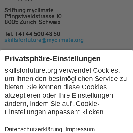
Stiftung myclimate
Pfingstweidstrasse 10
8005 Zürich, Schweiz
Tel. +41 44 500 43 50
skillsforfuture@myclimate.org
Kostenlosen
Impulsworkshop buchen!
JETZT MITMACHEN
Impressum und Nutzungshinweis
AGB