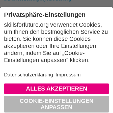
Kostenlosen
Impulsworkshop buchen!
JETZT MITMACHEN
Impressum und Nutzungshinweis
AGB
Datenschutz
Sitemap