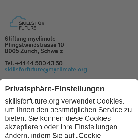
Stiftung myclimate
Pfingstweidstrasse 10
8005 Zürich, Schweiz
Tel. +41 44 500 43 50
skillsforfuture@myclimate.org
Kostenlosen
Impulsworkshop buchen!
JETZT MITMACHEN