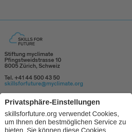
Stiftung myclimate
Pfingstweidstrasse 10
8005 Zürich, Schweiz
Tel. +41 44 500 43 50
skillsforfuture@myclimate.org
Kostenlosen
Impulsworkshop buchen!
JETZT MITMACHEN