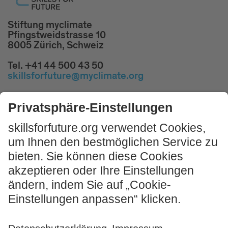
Stiftung myclimate
Pfingstweidstrasse 10
8005 Zürich, Schweiz
Tel. +41 44 500 43 50
skillsforfuture@myclimate.org
Kostenlosen
Impulsworkshop buchen!
JETZT MITMACHEN
Impressum und Nutzungshinweis
AGB