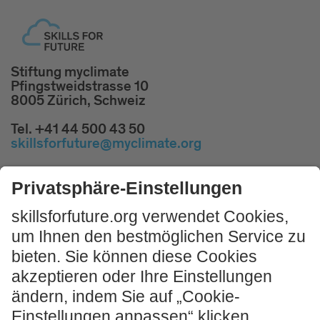
Stiftung myclimate
Pfingstweidstrasse 10
8005 Zürich, Schweiz
Tel. +41 44 500 43 50
skillsforfuture@myclimate.org
Kostenlosen
Impulsworkshop buchen!
JETZT MITMACHEN