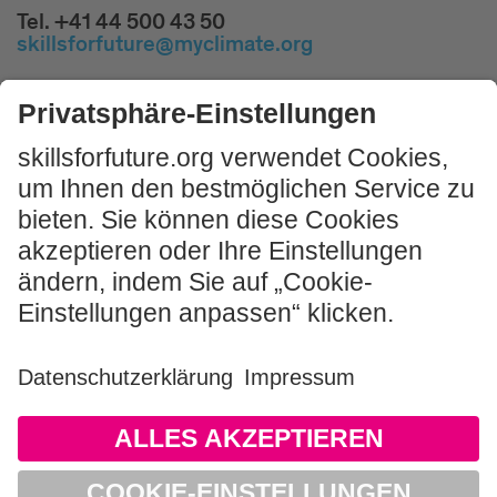
Tel. +41 44 500 43 50
skillsforfuture@myclimate.org
Kostenlosen
Impulsworkshop buchen!
JETZT MITMACHEN
Impressum und Nutzungshinweis
AGB
Datenschutz
Sitemap