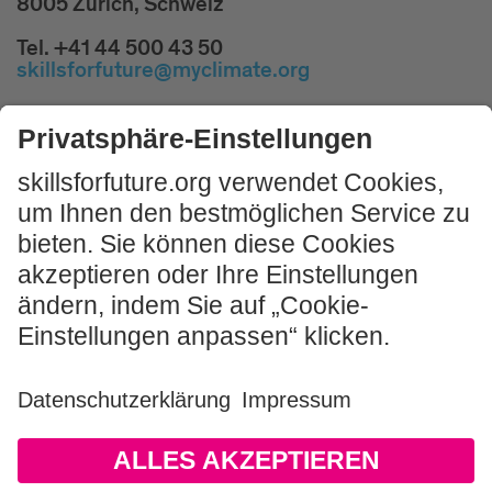
8005 Zürich, Schweiz
Tel. +41 44 500 43 50
skillsforfuture@myclimate.org
Kostenlosen
Impulsworkshop buchen!
JETZT MITMACHEN
Impressum und Nutzungshinweis
AGB
Datenschutz
Sitemap