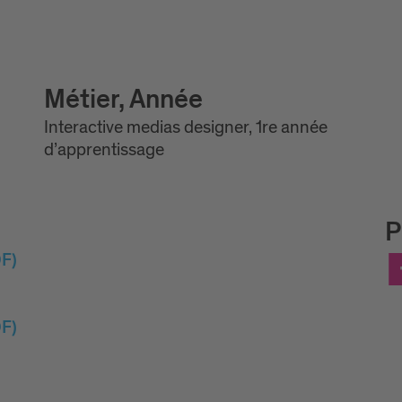
Métier, Année
Interactive medias designer, 1re année
d’apprentissage
P
F)
F)