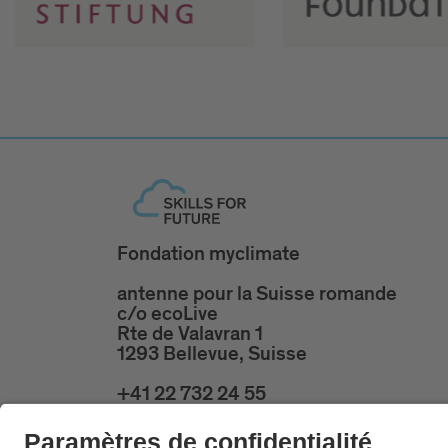
Fondation myclimate
antenne pour la Suisse romande
c/o ecoLive
Rte de Valavran 1
1293 Bellevue, Suisse
+41 22 732 24 55
skillsforfuture@ecolive.ch