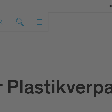
Ein
r Plastikver