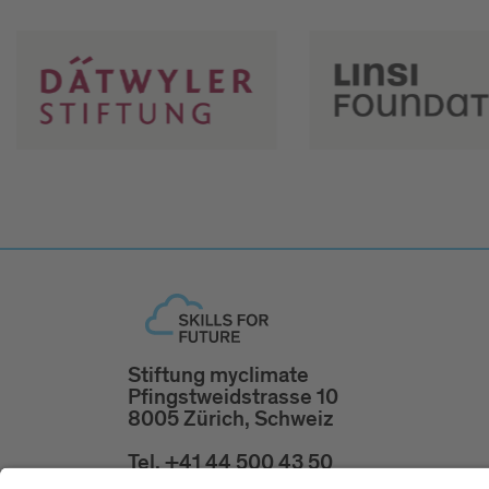
Stiftung myclimate
Pfingstweidstrasse 10
8005 Zürich, Schweiz
Tel. +41 44 500 43 50
skillsforfuture@myclimate.org