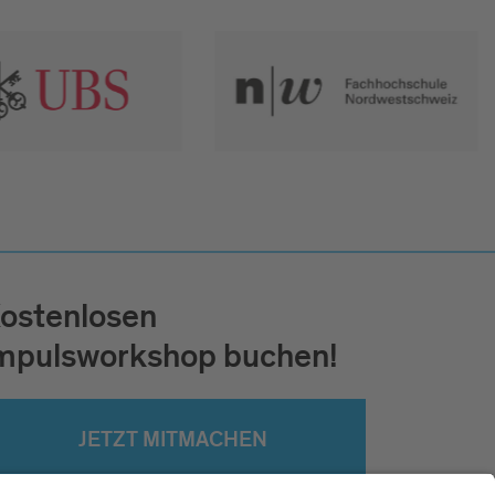
ostenlosen
mpulsworkshop buchen!
JETZT MITMACHEN