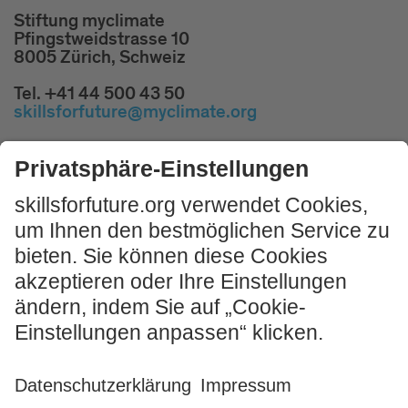
Stiftung myclimate
Pfingstweidstrasse 10
8005 Zürich, Schweiz
Tel. +41 44 500 43 50
skillsforfuture@myclimate.org
Kostenlosen
Impulsworkshop buchen!
JETZT MITMACHEN
Impressum und Nutzungshinweis
AGB
Datenschutz